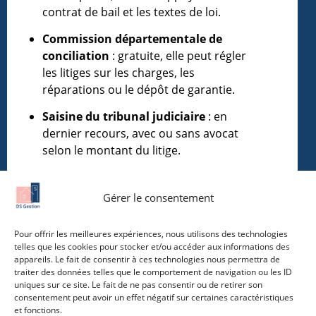
contrat de bail et les textes de loi.
Commission départementale de
conciliation
: gratuite, elle peut régler
les litiges sur les charges, les
réparations ou le dépôt de garantie.
Saisine du tribunal judiciaire
: en
dernier recours, avec ou sans avocat
selon le montant du litige.
Gérer le consentement
Vous aimeriez déjà savoir tout ça ? Nous
aidons nos clients à naviguer dans ce
Pour offrir les meilleures expériences, nous utilisons des technologies
métier et à maximiser leurs profits dans
telles que les cookies pour stocker et/ou accéder aux informations des
l’investissement locatif
appareils. Le fait de consentir à ces technologies nous permettra de
traiter des données telles que le comportement de navigation ou les ID
uniques sur ce site. Le fait de ne pas consentir ou de retirer son
Nous contacter
consentement peut avoir un effet négatif sur certaines caractéristiques
et fonctions.