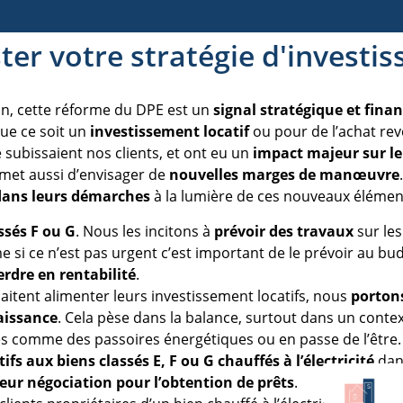
er votre stratégie d'investi
on, cette réforme du DPE est un
signal stratégique et finan
que ce soit un
investissement locatif
ou pour de l’achat reve
e subissaient nos clients, et ont eu un
impact majeur sur le
rmet aussi d’envisager de
nouvelles marges de manœuvre
dans leurs démarches
à la lumière de ces nouveaux élément
ssés F ou G
. Nous les incitons à
prévoir des travaux
sur les
 si ce n’est pas urgent c’est important de le prévoir au b
erdre en rentabilité
.
itent alimenter leurs investissement locatifs, nous
porton
aissance
. Cela pèse dans la balance, surtout dans un conte
s comme des passoires énergétiques ou en passe de l’être.
ifs aux biens classés E, F ou G chauffés à l’électricité
dans
leur négociation pour l’obtention de prêts
.