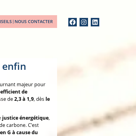
SEILS
NOUS CONTACTER
 enfin
ournant majeur pour
efficient de
se de
2,3 à 1,9
, dès
le
e
justice énergétique
,
de carbone. C’est
 en G à cause du