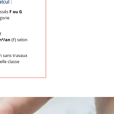
lcul :
assés
F ou G
égorie
t
m²/an
(F) selon
on sans travaux
elle classe