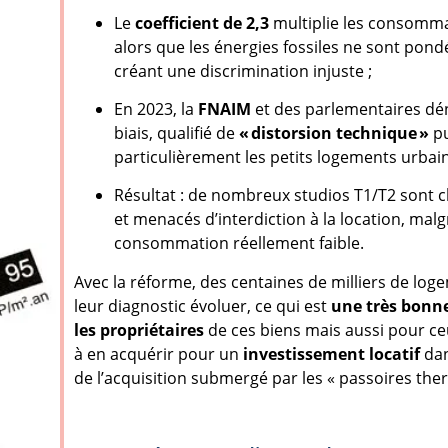
Le
coefficient de 2,3
multiplie les consommat
alors que les énergies fossiles ne sont pond
créant une discrimination injuste ;
En 2023, la
FNAIM
et des parlementaires dé
biais, qualifié de
« distorsion technique »
pu
particulièrement les petits logements urbain
Résultat : de nombreux studios T1/T2 sont 
et menacés d’interdiction à la location, mal
consommation réellement faible.
Avec la réforme, des centaines de milliers de log
leur diagnostic évoluer, ce qui est
une très bonn
les propriétaires
de ces biens mais aussi pour ce
à en acquérir pour un
investissement locatif
dan
de l’acquisition submergé par les « passoires the