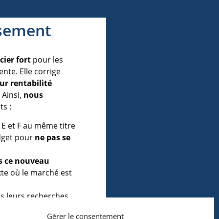
ssement
cier fort
pour les
nte. Elle corrige
ur rentabilité
. Ainsi,
nous
s :
 E et F au même titre
udget pour
ne pas se
s ce nouveau
xte où le marché est
 leurs recherches,
Gérer le consentement