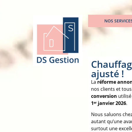
NOS SERVICE
Chauffage
ajusté !
La
réforme annonc
nos clients et tous
conversion
utilis
1ᵉʳ janvier 2026
.
Nous saluons che
autant qu’une avan
surtout une excell