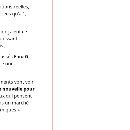
ions réelles,
érées qu’à 1,
nonçaient ce
nissant
s ;
classés
F ou G
,
gré une
ements vont voir
e nouvelle pour
ux qui pensent
s un marché
rmiques »