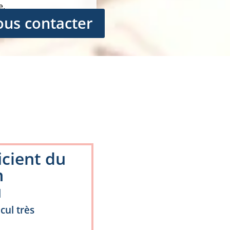
e.
us contacter
cient du
n
u
cul très