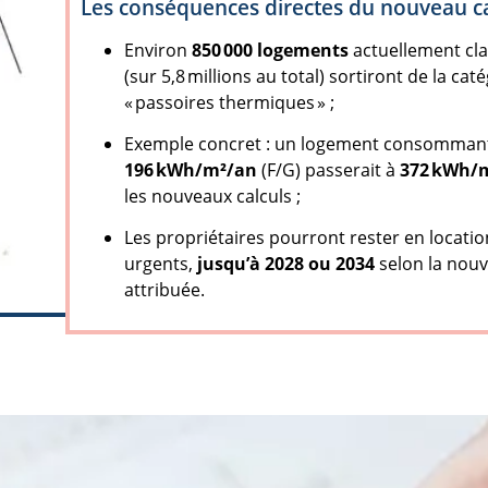
Les conséquences directes du nouveau ca
Environ
850 000 logements
actuellement cl
(sur 5,8 millions au total) sortiront de la cat
« passoires thermiques » ;
Exemple concret : un logement consomman
196 kWh/m²/an
(F/G) passerait à
372 kWh/
les nouveaux calculs ;
Les propriétaires pourront rester en locati
urgents,
jusqu’à 2028 ou 2034
selon la nouv
attribuée.