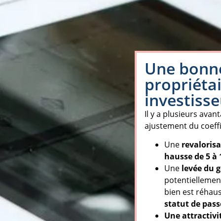
Une bonne
propriétai
investiss
Il y a plusieurs avan
ajustement du coeffic
Une
revaloris
hausse de 5 à 
Une
levée du g
potentiellement
bien est réhau
statut de pas
Une attractivi