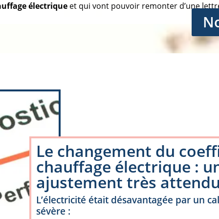
auffage électrique
et qui vont pouvoir remonter d’une lettr
No
Le changement du coeffi
chauffage électrique : u
ajustement très attend
L’électricité était désavantagée par un cal
sévère :