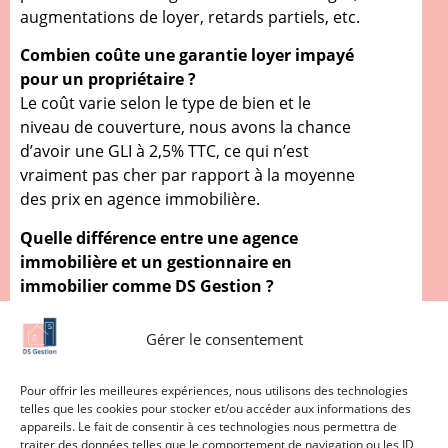
augmentations de loyer, retards partiels, etc.
Combien coûte une garantie loyer impayé
pour un propriétaire ?
Le coût varie selon le type de bien et le
niveau de couverture, nous avons la chance
d’avoir une GLI à 2,5% TTC, ce qui n’est
vraiment pas cher par rapport à la moyenne
des prix en agence immobilière.
Quelle différence entre une agence
immobilière et un gestionnaire en
immobilier comme DS Gestion ?
Une agence immobilière gère souvent
plusieurs aspects : vente, location, gestion.
Gérer le consentement
DS Gestion, elle, est
spécialisée
exclusivement dans la gestion
Pour offrir les meilleures expériences, nous utilisons des technologies
immobilière
, ce qui lui permet d’offrir un
telles que les cookies pour stocker et/ou accéder aux informations des
appareils. Le fait de consentir à ces technologies nous permettra de
suivi personnalisé et une garantie loyer
traiter des données telles que le comportement de navigation ou les ID