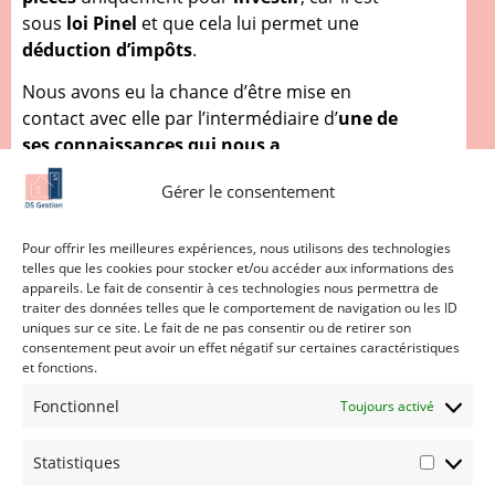
sous
loi Pinel
et que cela lui permet une
déduction d’impôts
.
Nous avons eu la chance d’être mise en
contact avec elle par l’intermédiaire d’
une de
ses connaissances qui nous a
recommandé
. Et nous sommes
très
Gérer le consentement
heureux de la savoir satisfaite de nos
services
et de
pouvoir lui faire gagner du
temps
!
Pour offrir les meilleures expériences, nous utilisons des technologies
telles que les cookies pour stocker et/ou accéder aux informations des
appareils. Le fait de consentir à ces technologies nous permettra de
Je suis intéressé par la
traiter des données telles que le comportement de navigation ou les ID
uniques sur ce site. Le fait de ne pas consentir ou de retirer son
gestion locative
consentement peut avoir un effet négatif sur certaines caractéristiques
et fonctions.
Fonctionnel
Toujours activé
Statistiques