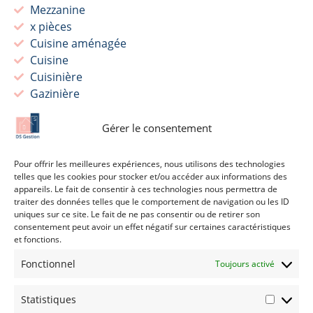
Mezzanine
x pièces
Cuisine aménagée
Cuisine
Cuisinière
Gazinière
Plaque à induction
Salle de bain
Gérer le consentement
Salle de douche
Baignoire
Pour offrir les meilleures expériences, nous utilisons des technologies
Toilettes
telles que les cookies pour stocker et/ou accéder aux informations des
appareils. Le fait de consentir à ces technologies nous permettra de
Toilettes séparées
traiter des données telles que le comportement de navigation ou les ID
Piscine
uniques sur ce site. Le fait de ne pas consentir ou de retirer son
1 chambre de xm²
consentement peut avoir un effet négatif sur certaines caractéristiques
et fonctions.
1 chambre de xm²
1 chambre de xm²
Fonctionnel
Toujours activé
1 chambre de xm²
Statistiques