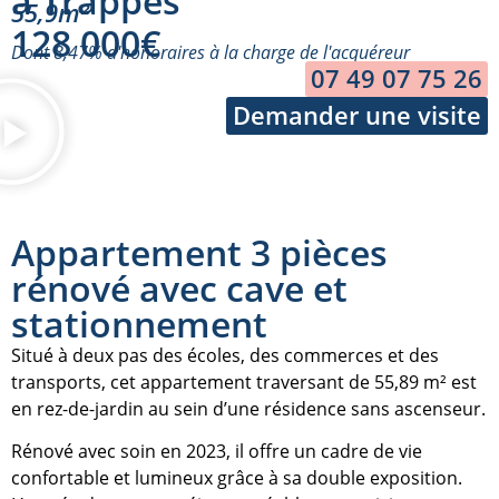
à Trappes
55,9m²
128 000€
Dont 8,47% d'honoraires à la charge de l'acquéreur
07 49 07 75 26
Demander une visite
Appartement 3 pièces
rénové avec cave et
stationnement
Situé à deux pas des écoles, des commerces et des
transports, cet appartement traversant de 55,89 m² est
en rez-de-jardin au sein d’une résidence sans ascenseur.
Rénové avec soin en 2023, il offre un cadre de vie
confortable et lumineux grâce à sa double exposition.